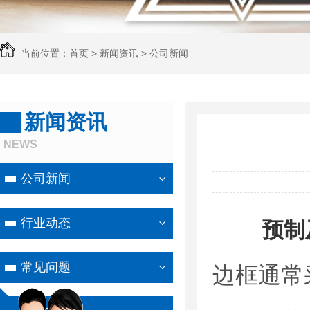
当前位置：
首页
>
新闻资讯
>
公司新闻
新闻资讯
NEWS
公司新闻
行业动态
预制
常见问题
边框通常