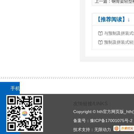
上一篇：
钢骨架轻型
【推荐阅读】↓
与预制及拼装式
预制及拼装式轻
手机站二维码
友情链接/LINKS：
Copyright © hth官方网页版_h
备案号：
豫ICP备17001075号-2
技术支持：
无限动力