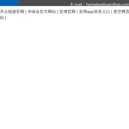
E-mail：hengdaojituan@qq.co
开云链接官网
|
华体会官方网站
|
安博官网
|
安博app登录入口
|
星空网
站
|