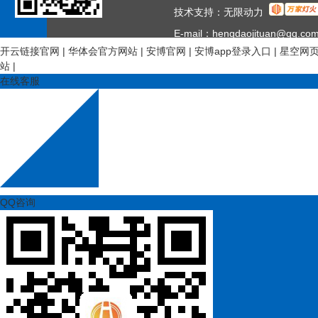
技术支持：
无限动力
E-mail：hengdaojituan@qq.co
开云链接官网
|
华体会官方网站
|
安博官网
|
安博app登录入口
|
星空网
站
|
在线客服
QQ咨询