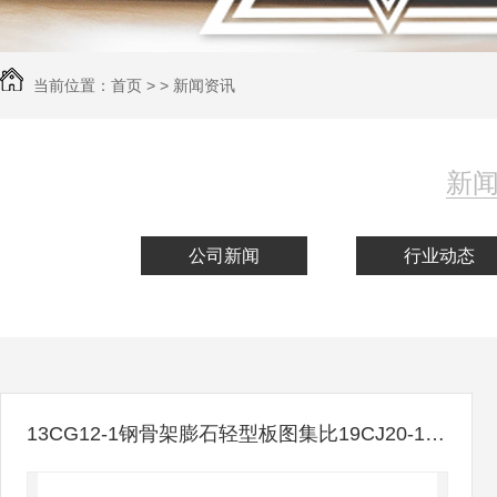
当前位置：
首页
> >
新闻资讯
新闻
公司新闻
行业动态
13CG12-1钢骨架膨石轻型板图集比19CJ20-19CG12-钢骨架轻型板图集有何差别