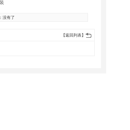
：没有了
【返回列表】