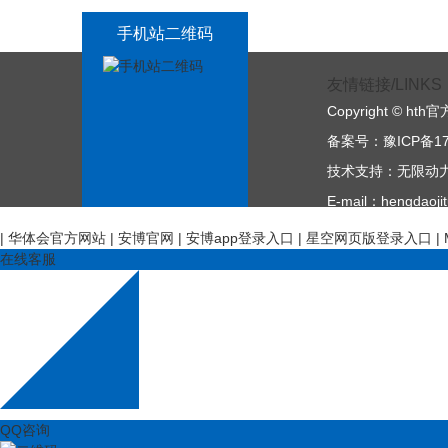
手机站二维码
友情链接/LINKS
Copyright © h
备案号：
豫ICP备17
技术支持：
无限动
E-mail：hengdaoj
|
华体会官方网站
|
安博官网
|
安博app登录入口
|
星空网页版登录入口
|
在线客服
QQ咨询