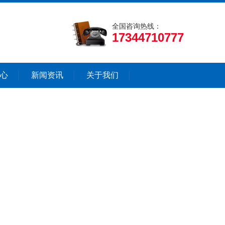
全国咨询热线：
17344710777
心
新闻资讯
关于我们