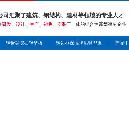
公司汇聚了建筑、钢结构、建材等领域的专业人才
集
研发、设计、生产、销售、安装
于一体的综合性新型建材企业
钢骨架膨石轻型板
钢边框保温隔热轻型板
产品中