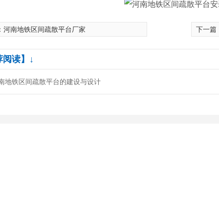
：
河南地铁区间疏散平台厂家
下一篇
荐阅读】↓
南地铁区间疏散平台的建设与设计